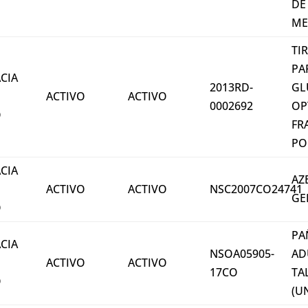
DE
ME
TI
PA
CIA
2013RD-
GL
ACTIVO
ACTIVO
0002692
OP
O
FR
PO
CIA
AZ
ACTIVO
ACTIVO
NSC2007CO24741
GE
O
PA
CIA
NSOA05905-
AD
ACTIVO
ACTIVO
17CO
TA
O
(U