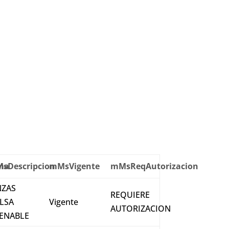
ma
sDescripcion
mMsVigente
mMsReqAutorizacion
NZAS
REQUIERE
LSA
Vigente
AUTORIZACION
ENABLE