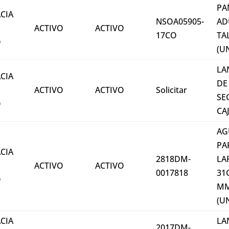
PA
CIA
NSOA05905-
AD
ACTIVO
ACTIVO
17CO
TA
O
(U
LA
CIA
DE
ACTIVO
ACTIVO
Solicitar
SE
O
CA
AG
PA
CIA
2818DM-
LA
ACTIVO
ACTIVO
0017818
31
O
M
(U
CIA
LA
2017DM-