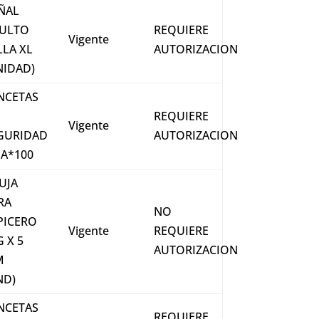
ÑAL
ULTO
REQUIERE
Vigente
LLA XL
AUTORIZACION
NIDAD)
NCETAS
REQUIERE
Vigente
GURIDAD
AUTORIZACION
JA*100
UJA
RA
NO
PICERO
Vigente
REQUIERE
G X 5
AUTORIZACION
M
ND)
NCETAS
REQUIERE