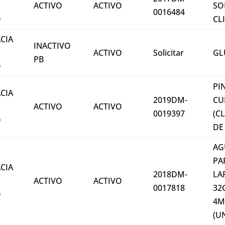
ACTIVO
ACTIVO
SO
0016484
O
CL
CIA
INACTIVO
ACTIVO
Solicitar
GL
PB
O
PI
CIA
2019DM-
CU
ACTIVO
ACTIVO
0019397
(C
O
DE
AG
PA
CIA
2018DM-
LA
ACTIVO
ACTIVO
0017818
32
O
4
(U