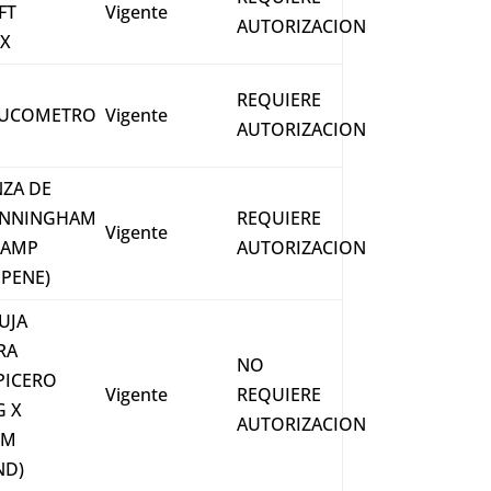
FT
Vigente
AUTORIZACION
IX
REQUIERE
UCOMETRO
Vigente
AUTORIZACION
NZA DE
NNINGHAM
REQUIERE
Vigente
LAMP
AUTORIZACION
 PENE)
UJA
RA
NO
PICERO
Vigente
REQUIERE
G X
AUTORIZACION
MM
ND)