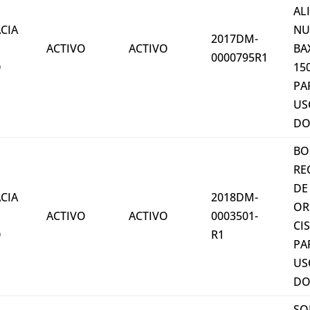
AL
CIA
NU
2017DM-
ACTIVO
ACTIVO
BA
0000795R1
O
15
PA
US
DO
BO
RE
DE
CIA
2018DM-
OR
ACTIVO
ACTIVO
0003501-
CI
O
R1
PA
US
DO
SO