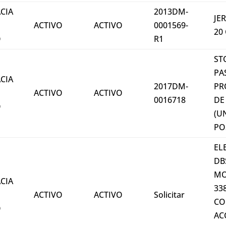
CIA
2013DM-
JE
ACTIVO
ACTIVO
0001569-
20
O
R1
ST
PA
CIA
2017DM-
PR
ACTIVO
ACTIVO
0016718
DE
O
(U
PO
EL
DB
M
CIA
33
ACTIVO
ACTIVO
Solicitar
CO
O
AC