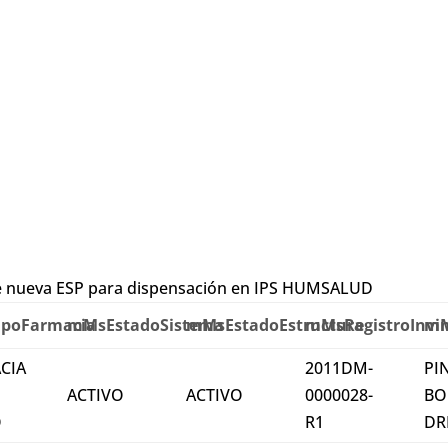
de nueva ESP para dispensación en IPS HUMSALUD
poFarmacia
mMsEstadoSistema
mMsEstadoEstructura
mMsRegistroInvi
mM
CIA
2011DM-
PI
ACTIVO
ACTIVO
0000028-
BO
O
R1
DR