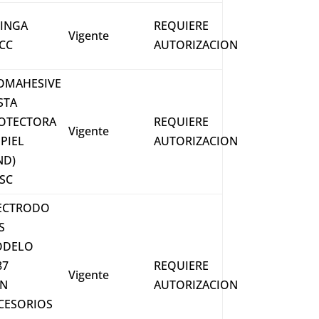
RINGA
REQUIERE
Vigente
 CC
AUTORIZACION
OMAHESIVE
STA
OTECTORA
REQUIERE
Vigente
 PIEL
AUTORIZACION
ND)
SC
ECTRODO
S
ODELO
87
REQUIERE
Vigente
N
AUTORIZACION
CESORIOS